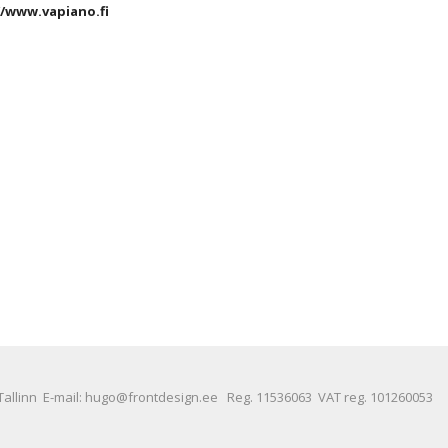
//www.vapiano.fi
Tallinn E-mail: hugo@frontdesign.ee Reg. 11536063 VAT reg. 101260053