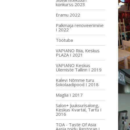
Sisearhitektuuri
konkurss 2023
Eramu 2022
Palkmaja renoveerimine
I 2022
Töötuba
VAPIANO Riia, Keskus
PLAZA I 2021
VAPIANO Keskus
Ülemiste Tallinn I 2019
Kalevi Nõmme turu
šokolaadipood I 2018
Maglia I 2017
Salon+ Juuksurisalong,
Keskus Kvartal, Tartu I
2016
TOA - Taste Of Asia
Aasia toidu Restoran I