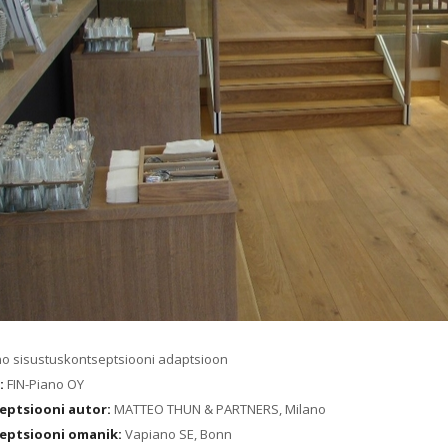
o sisustuskontseptsiooni adaptsioon
a:
FIN-Piano OY
eptsiooni autor:
MATTEO THUN & PARTNERS, Milano
eptsiooni omanik:
Vapiano SE, Bonn