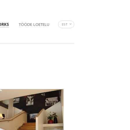
ORKS
TÖÖDE LOETELU
EST